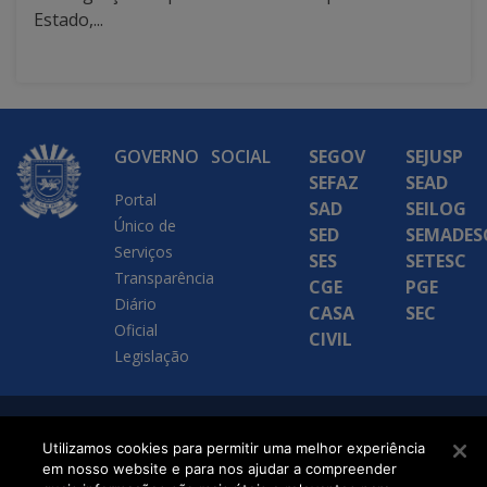
Estado,...
GOVERNO
SOCIAL
SEGOV
SEJUSP
SEFAZ
SEAD
Portal
SAD
SEILOG
Único de
SED
SEMADES
Serviços
SES
SETESC
Transparência
CGE
PGE
Diário
CASA
SEC
Oficial
CIVIL
Legislação
SETDIG | Secretaria-
Utilizamos cookies para permitir uma melhor experiência
Executiva de
em nosso website e para nos ajudar a compreender