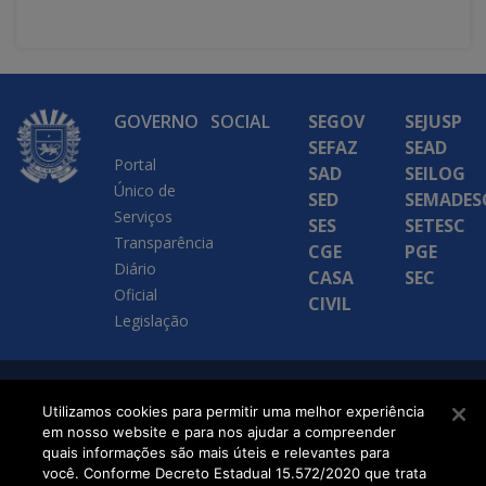
GOVERNO
SOCIAL
SEGOV
SEJUSP
SEFAZ
SEAD
Portal
SAD
SEILOG
Único de
SED
SEMADES
Serviços
SES
SETESC
Transparência
CGE
PGE
Diário
CASA
SEC
Oficial
CIVIL
Legislação
SETDIG | Secretaria-
Utilizamos cookies para permitir uma melhor experiência
em nosso website e para nos ajudar a compreender
Executiva de
quais informações são mais úteis e relevantes para
Transformação Digital
você. Conforme Decreto Estadual 15.572/2020 que trata