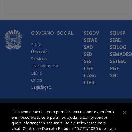
GOVERNO
SOCIAL
SEGOV
SEJUSP
SEFAZ
SEAD
Portal
SAD
SEILOG
Único de
SED
SEMADES
Serviços
SES
SETESC
Transparência
CGE
PGE
Diário
CASA
SEC
Oficial
CIVIL
Legislação
SETDIG | Secretaria-
Utilizamos cookies para permitir uma melhor experiência
em nosso website e para nos ajudar a compreender
Executiva de
quais informações são mais úteis e relevantes para
Transformação Digital
você. Conforme Decreto Estadual 15.572/2020 que trata