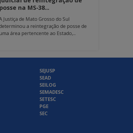
judicial de reintegração de
posse na MS-38...
A Justiça de Mato Grosso do Sul
determinou a reintegração de posse de
uma área pertencente ao Estado,...
SEJUSP
SEAD
SEILOG
SEMADESC
SETESC
PGE
SEC