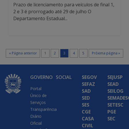
Prazo de licenciamento para veículos de final 1,
2 e 3 é prorrogado até 29 de julho O
Departamento Estadual...
« Página anterior
1
2
3
4
5
Próxima página »
GOVERNO
SOCIAL
SEGOV
SEJUSP
SEFAZ
SEAD
Portal
SAD
SEILOG
Único de
SED
SEMADES
Serviços
SES
SETESC
Transparência
CGE
PGE
Diário
CASA
SEC
Oficial
CIVIL