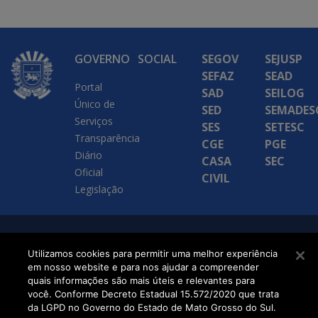
GOVERNO
SOCIAL
SEGOV
SEJUSP
SEFAZ
SEAD
Portal
SAD
SEILOG
Único de
SED
SEMADES
Serviços
SES
SETESC
Transparência
CGE
PGE
Diário
CASA
SEC
Oficial
CIVIL
Legislação
SETDIG | Secretaria-
Utilizamos cookies para permitir uma melhor experiência
Executiva de
em nosso website e para nos ajudar a compreender
quais informações são mais úteis e relevantes para
Transformação Digital
você. Conforme Decreto Estadual 15.572/2020 que trata
da LGPD no Governo do Estado de Mato Grosso do Sul.