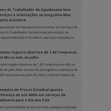
rande. Durante […]
asa do Trabalhador de Aquidauana leva
erviços e orientações ao programa Meu
airro Acontece
 população de Aquidauana terá acesso aos serviços da
asa do Trabalhador durante mais uma edição do
rograma Meu Bairro Acontece, que será realizada no
róximo sábado (8), das 15h […]
ucems registra abertura de 1.437 empresas
m MS no mês de julho
ucems registra abertura de 1.437 empresas em MSz no
ês de julho Mato Grosso do Sul registrou a abertura de
.437 empresas em julho de 2026, conforme dados da
nta […]
esquisa do Procon Estadual aponta
iferença de até 400% em serviços de
arbearia para o Dia dos Pais
om a proximidade do Dia dos Pais, pesquisa realizada