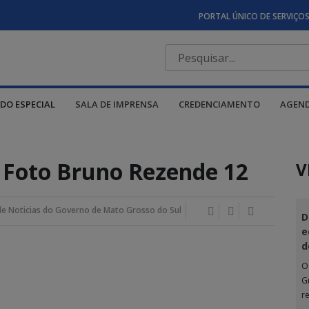
PORTAL ÚNICO DE SERVIÇO
DO ESPECIAL
SALA DE IMPRENSA
CREDENCIAMENTO
AGEN
 Foto Bruno Rezende 12
V
de Noticias do Governo de Mato Grosso do Sul
D
e
d
O
G
r