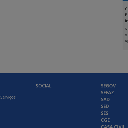
C
P
i
N
o
a
G
SOCIAL
SEGOV
SEFAZ
 Serviços
SAD
SED
SES
CGE
CASA CIVIL