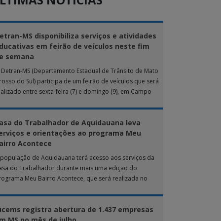
etran-MS disponibiliza serviços e atividades
ducativas em feirão de veículos neste fim
e semana
 Detran-MS (Departamento Estadual de Trânsito de Mato
rosso do Sul) participa de um feirão de veículos que será
ealizado entre sexta-feira (7) e domingo (9), em Campo
rande. Durante […]
asa do Trabalhador de Aquidauana leva
erviços e orientações ao programa Meu
airro Acontece
 população de Aquidauana terá acesso aos serviços da
asa do Trabalhador durante mais uma edição do
rograma Meu Bairro Acontece, que será realizada no
róximo sábado (8), das 15h […]
ucems registra abertura de 1.437 empresas
m MS no mês de julho