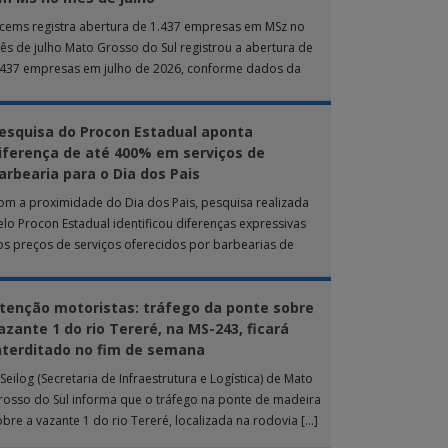
ucems registra abertura de 1.437 empresas em MSz no
ês de julho Mato Grosso do Sul registrou a abertura de
.437 empresas em julho de 2026, conforme dados da
nta […]
esquisa do Procon Estadual aponta
iferença de até 400% em serviços de
arbearia para o Dia dos Pais
om a proximidade do Dia dos Pais, pesquisa realizada
elo Procon Estadual identificou diferenças expressivas
os preços de serviços oferecidos por barbearias de
ampo Grande. O levantamento analisou 18 tipos […]
tenção motoristas: tráfego da ponte sobre
azante 1 do rio Tereré, na MS-243, ficará
nterditado no fim de semana
Seilog (Secretaria de Infraestrutura e Logística) de Mato
rosso do Sul informa que o tráfego na ponte de madeira
obre a vazante 1 do rio Tereré, localizada na rodovia […]