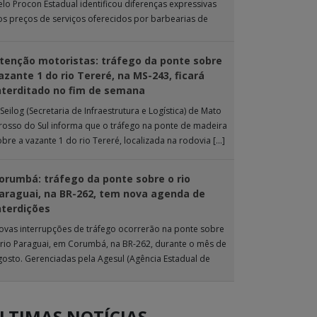
elo Procon Estadual identificou diferenças expressivas
os preços de serviços oferecidos por barbearias de
ampo Grande. O levantamento analisou 18 tipos […]
tenção motoristas: tráfego da ponte sobre
azante 1 do rio Tereré, na MS-243, ficará
nterditado no fim de semana
Seilog (Secretaria de Infraestrutura e Logística) de Mato
rosso do Sul informa que o tráfego na ponte de madeira
obre a vazante 1 do rio Tereré, localizada na rodovia […]
orumbá: tráfego da ponte sobre o rio
araguai, na BR-262, tem nova agenda de
nterdições
ovas interrupções de tráfego ocorrerão na ponte sobre
 rio Paraguai, em Corumbá, na BR-262, durante o mês de
gosto. Gerenciadas pela Agesul (Agência Estadual de
estão de Empreendimentos), as […]
LTIMAS NOTÍCIAS