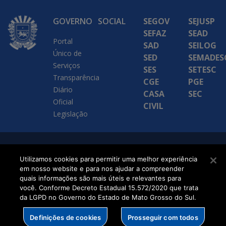
GOVERNO
SOCIAL
SEGOV
SEJUSP
SEFAZ
SEAD
Portal
SAD
SEILOG
Único de
SED
SEMADES
Serviços
SES
SETESC
Transparência
CGE
PGE
Diário
CASA
SEC
Oficial
CIVIL
Legislação
SETDIG | Secretaria-
Utilizamos cookies para permitir uma melhor experiência
Executiva de
em nosso website e para nos ajudar a compreender
quais informações são mais úteis e relevantes para
Transformação Digital
você. Conforme Decreto Estadual 15.572/2020 que trata
da LGPD no Governo do Estado de Mato Grosso do Sul.
Definições de cookies
Prosseguir com todos