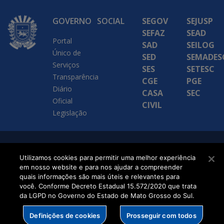
GOVERNO
SOCIAL
SEGOV
SEJUSP
SEFAZ
SEAD
Portal
SAD
SEILOG
Único de
SED
SEMADES
Serviços
SES
SETESC
Transparência
CGE
PGE
Diário
CASA
SEC
Oficial
CIVIL
Legislação
SETDIG | Secretaria-
Utilizamos cookies para permitir uma melhor experiência
Executiva de
em nosso website e para nos ajudar a compreender
quais informações são mais úteis e relevantes para
Transformação Digital
você. Conforme Decreto Estadual 15.572/2020 que trata
da LGPD no Governo do Estado de Mato Grosso do Sul.
Definições de cookies
Prosseguir com todos