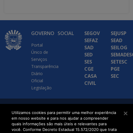
GOVERNO
SOCIAL
SEGOV
SEJUSP
SEFAZ
SEAD
Portal
SAD
SEILOG
Único de
SED
SEMADES
Serviços
SES
SETESC
Transparência
CGE
PGE
Diário
CASA
SEC
Oficial
CIVIL
Legislação
SETDIG | Secretaria-
Utilizamos cookies para permitir uma melhor experiência
em nosso website e para nos ajudar a compreender
Executiva de
quais informações são mais úteis e relevantes para
Transformação Digital
você. Conforme Decreto Estadual 15.572/2020 que trata