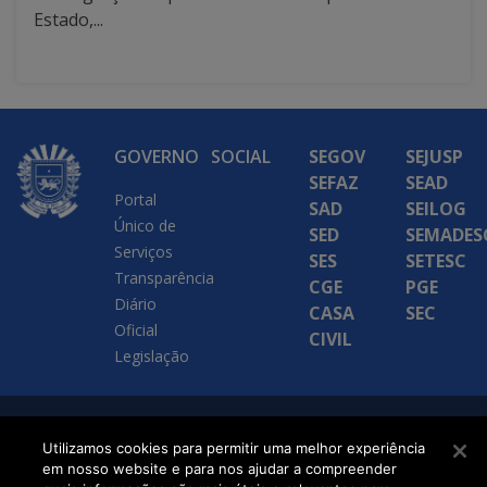
Estado,...
GOVERNO
SOCIAL
SEGOV
SEJUSP
SEFAZ
SEAD
Portal
SAD
SEILOG
Único de
SED
SEMADES
Serviços
SES
SETESC
Transparência
CGE
PGE
Diário
CASA
SEC
Oficial
CIVIL
Legislação
SETDIG | Secretaria-
Utilizamos cookies para permitir uma melhor experiência
Executiva de
em nosso website e para nos ajudar a compreender