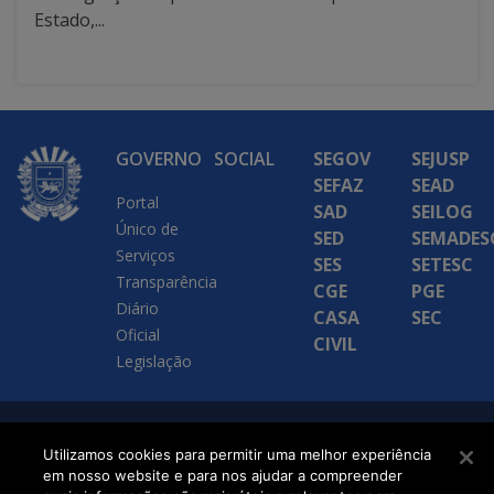
Estado,...
GOVERNO
SOCIAL
SEGOV
SEJUSP
SEFAZ
SEAD
Portal
SAD
SEILOG
Único de
SED
SEMADES
Serviços
SES
SETESC
Transparência
CGE
PGE
Diário
CASA
SEC
Oficial
CIVIL
Legislação
SETDIG | Secretaria-
Utilizamos cookies para permitir uma melhor experiência
Executiva de
em nosso website e para nos ajudar a compreender