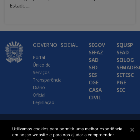
Estado,...
GOVERNO
SOCIAL
SEGOV
SEJUSP
SEFAZ
SEAD
Portal
SAD
SEILOG
Único de
SED
SEMADES
Serviços
SES
SETESC
Transparência
CGE
PGE
Diário
CASA
SEC
Oficial
CIVIL
Legislação
SETDIG | Secretaria-
Utilizamos cookies para permitir uma melhor experiência
Executiva de
em nosso website e para nos ajudar a compreender