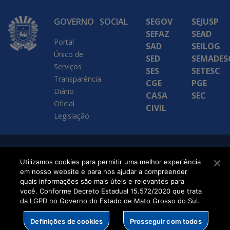
GOVERNO
SOCIAL
SEGOV
SEJUSP
SEFAZ
SEAD
Portal
SAD
SEILOG
Único de
SED
SEMADES
Serviços
SES
SETESC
Transparência
CGE
PGE
Diário
CASA
SEC
Oficial
CIVIL
Legislação
SETDIG | Secretaria-
Utilizamos cookies para permitir uma melhor experiência
Executiva de
em nosso website e para nos ajudar a compreender
quais informações são mais úteis e relevantes para
Transformação Digital
você. Conforme Decreto Estadual 15.572/2020 que trata
da LGPD no Governo do Estado de Mato Grosso do Sul.
Definições de cookies
Prosseguir com todos