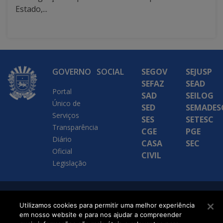
Estado,...
GOVERNO
SOCIAL
SEGOV
SEJUSP
SEFAZ
SEAD
Portal
SAD
SEILOG
Único de
SED
SEMADES
Serviços
SES
SETESC
Transparência
CGE
PGE
Diário
CASA
SEC
Oficial
CIVIL
Legislação
SETDIG | Secretaria-
Utilizamos cookies para permitir uma melhor experiência
Executiva de
em nosso website e para nos ajudar a compreender