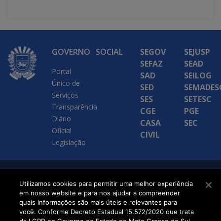
GOVERNO
SOCIAL
SEGOV
SEJUSP
SEFAZ
SEAD
Portal
SAD
SEILOG
Único de
SED
SEMADES
Serviços
SES
SETESC
Transparência
CGE
PGE
Diário
CASA
SEC
Oficial
CIVIL
Legislação
SETDIG | Secretaria-
Utilizamos cookies para permitir uma melhor experiência
em nosso website e para nos ajudar a compreender
Executiva de
quais informações são mais úteis e relevantes para
Transformação Digital
você. Conforme Decreto Estadual 15.572/2020 que trata