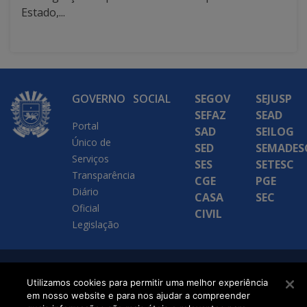
Estado,...
GOVERNO
SOCIAL
SEGOV
SEJUSP
SEFAZ
SEAD
Portal
SAD
SEILOG
Único de
SED
SEMADES
Serviços
SES
SETESC
Transparência
CGE
PGE
Diário
CASA
SEC
Oficial
CIVIL
Legislação
SETDIG | Secretaria-
Utilizamos cookies para permitir uma melhor experiência
Executiva de
em nosso website e para nos ajudar a compreender