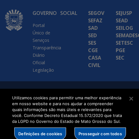
GOVERNO
SOCIAL
SEGOV
SEJUSP
SEFAZ
SEAD
Portal
SAD
SEILOG
Único de
SED
SEMADES
Serviços
SES
SETESC
Transparência
CGE
PGE
Diário
CASA
SEC
Oficial
CIVIL
Legislação
SETDIG | Secretaria-
Utilizamos cookies para permitir uma melhor experiência
Executiva de
em nosso website e para nos ajudar a compreender
quais informações são mais úteis e relevantes para
Transformação Digital
você. Conforme Decreto Estadual 15.572/2020 que trata
da LGPD no Governo do Estado de Mato Grosso do Sul.
Definições de cookies
Prosseguir com todos