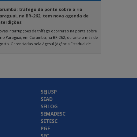
orumbá: tráfego da ponte sobre o rio
araguai, na BR-262, tem nova agenda de
nterdições
ovas interrupções de tráfego ocorrerão na ponte sobre
 rio Paraguai, em Corumbá, na BR-262, durante o mês de
gosto. Gerenciadas pela Agesul (Agência Estadual de
estão de Empreendimentos), as […]
SEJUSP
SEAD
SEILOG
SEMADESC
SETESC
PGE
SEC