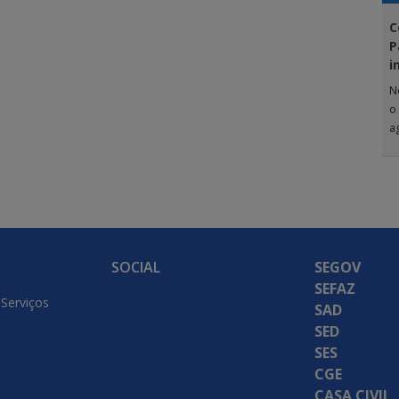
C
P
i
N
o
a
G
SOCIAL
SEGOV
SEFAZ
 Serviços
SAD
SED
SES
CGE
CASA CIVIL