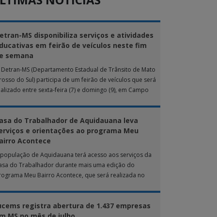
etran-MS disponibiliza serviços e atividades
ducativas em feirão de veículos neste fim
e semana
 Detran-MS (Departamento Estadual de Trânsito de Mato
rosso do Sul) participa de um feirão de veículos que será
ealizado entre sexta-feira (7) e domingo (9), em Campo
rande. Durante […]
asa do Trabalhador de Aquidauana leva
erviços e orientações ao programa Meu
airro Acontece
 população de Aquidauana terá acesso aos serviços da
asa do Trabalhador durante mais uma edição do
rograma Meu Bairro Acontece, que será realizada no
róximo sábado (8), das 15h […]
ucems registra abertura de 1.437 empresas
m MS no mês de julho