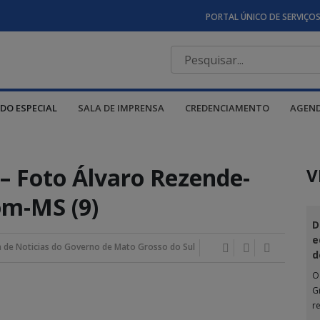
PORTAL ÚNICO DE SERVIÇO
DO ESPECIAL
SALA DE IMPRENSA
CREDENCIAMENTO
AGEN
 – Foto Álvaro Rezende-
V
m-MS (9)
D
e
 de Noticias do Governo de Mato Grosso do Sul
d
O
G
r