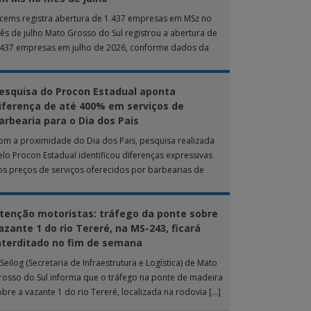
ucems registra abertura de 1.437 empresas em MSz no
ês de julho Mato Grosso do Sul registrou a abertura de
.437 empresas em julho de 2026, conforme dados da
nta […]
esquisa do Procon Estadual aponta
iferença de até 400% em serviços de
arbearia para o Dia dos Pais
om a proximidade do Dia dos Pais, pesquisa realizada
elo Procon Estadual identificou diferenças expressivas
os preços de serviços oferecidos por barbearias de
ampo Grande. O levantamento analisou 18 tipos […]
tenção motoristas: tráfego da ponte sobre
azante 1 do rio Tereré, na MS-243, ficará
nterditado no fim de semana
Seilog (Secretaria de Infraestrutura e Logística) de Mato
rosso do Sul informa que o tráfego na ponte de madeira
obre a vazante 1 do rio Tereré, localizada na rodovia […]