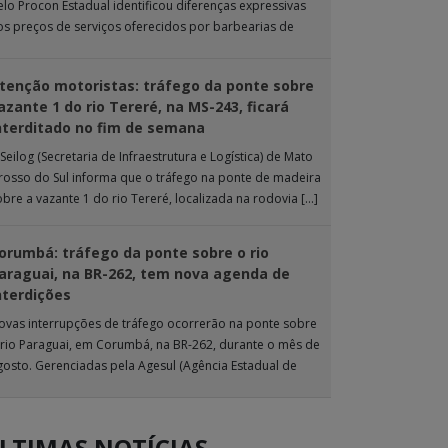
elo Procon Estadual identificou diferenças expressivas
os preços de serviços oferecidos por barbearias de
ampo Grande. O levantamento analisou 18 tipos […]
tenção motoristas: tráfego da ponte sobre
azante 1 do rio Tereré, na MS-243, ficará
nterditado no fim de semana
Seilog (Secretaria de Infraestrutura e Logística) de Mato
rosso do Sul informa que o tráfego na ponte de madeira
obre a vazante 1 do rio Tereré, localizada na rodovia […]
orumbá: tráfego da ponte sobre o rio
araguai, na BR-262, tem nova agenda de
nterdições
ovas interrupções de tráfego ocorrerão na ponte sobre
 rio Paraguai, em Corumbá, na BR-262, durante o mês de
gosto. Gerenciadas pela Agesul (Agência Estadual de
estão de Empreendimentos), as […]
LTIMAS NOTÍCIAS