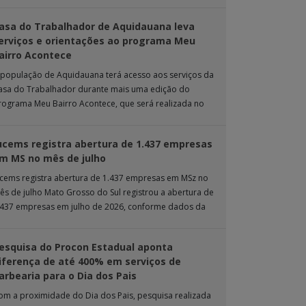
rande. Durante […]
asa do Trabalhador de Aquidauana leva
erviços e orientações ao programa Meu
airro Acontece
 população de Aquidauana terá acesso aos serviços da
asa do Trabalhador durante mais uma edição do
rograma Meu Bairro Acontece, que será realizada no
róximo sábado (8), das 15h […]
ucems registra abertura de 1.437 empresas
m MS no mês de julho
ucems registra abertura de 1.437 empresas em MSz no
ês de julho Mato Grosso do Sul registrou a abertura de
.437 empresas em julho de 2026, conforme dados da
nta […]
esquisa do Procon Estadual aponta
iferença de até 400% em serviços de
arbearia para o Dia dos Pais
om a proximidade do Dia dos Pais, pesquisa realizada