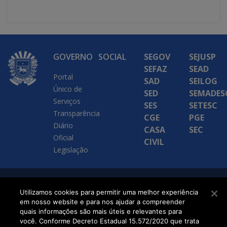
GOVERNO
SOCIAL
SEGOV
SEJUSP
SEFAZ
SEAD
Portal
SAD
SEILOG
Único de
SED
SEMADES
Serviços
SES
SETESC
Transparência
CGE
PGE
Diário
CASA
SEC
Oficial
CIVIL
Legislação
SETDIG | Secretaria-
Utilizamos cookies para permitir uma melhor experiência
em nosso website e para nos ajudar a compreender
Executiva de
quais informações são mais úteis e relevantes para
Transformação Digital
você. Conforme Decreto Estadual 15.572/2020 que trata