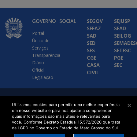
GOVERNO
SOCIAL
SEGOV
SEJUSP
SEFAZ
SEAD
Portal
SAD
SEILOG
Único de
SED
SEMADES
Serviços
SES
SETESC
Transparência
CGE
PGE
Diário
CASA
SEC
Oficial
CIVIL
Legislação
SETDIG | Secretaria-
Utilizamos cookies para permitir uma melhor experiência
Executiva de
em nosso website e para nos ajudar a compreender
quais informações são mais úteis e relevantes para
Transformação Digital
você. Conforme Decreto Estadual 15.572/2020 que trata
da LGPD no Governo do Estado de Mato Grosso do Sul.