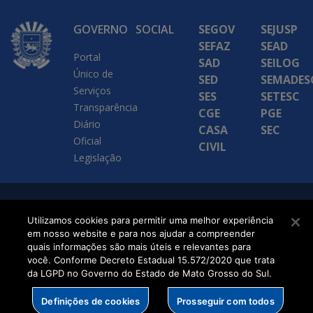
GOVERNO
SOCIAL
SEGOV
SEJUSP
SEFAZ
SEAD
Portal
SAD
SEILOG
Único de
SED
SEMADES
Serviços
SES
SETESC
Transparência
CGE
PGE
Diário
CASA
SEC
Oficial
CIVIL
Legislação
SETDIG | Secretaria-
Utilizamos cookies para permitir uma melhor experiência
Executiva de
em nosso website e para nos ajudar a compreender
quais informações são mais úteis e relevantes para
Transformação Digital
você. Conforme Decreto Estadual 15.572/2020 que trata
da LGPD no Governo do Estado de Mato Grosso do Sul.
Definições de cookies
Prosseguir com todos