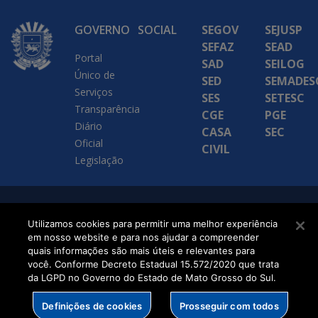
GOVERNO
SOCIAL
SEGOV
SEJUSP
SEFAZ
SEAD
Portal
SAD
SEILOG
Único de
SED
SEMADES
Serviços
SES
SETESC
Transparência
CGE
PGE
Diário
CASA
SEC
Oficial
CIVIL
Legislação
SETDIG | Secretaria-
Utilizamos cookies para permitir uma melhor experiência
Executiva de
em nosso website e para nos ajudar a compreender
quais informações são mais úteis e relevantes para
Transformação Digital
você. Conforme Decreto Estadual 15.572/2020 que trata
da LGPD no Governo do Estado de Mato Grosso do Sul.
Definições de cookies
Prosseguir com todos