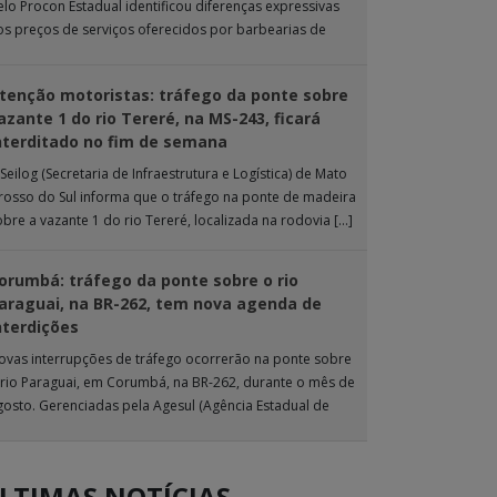
elo Procon Estadual identificou diferenças expressivas
os preços de serviços oferecidos por barbearias de
ampo Grande. O levantamento analisou 18 tipos […]
tenção motoristas: tráfego da ponte sobre
azante 1 do rio Tereré, na MS-243, ficará
nterditado no fim de semana
Seilog (Secretaria de Infraestrutura e Logística) de Mato
rosso do Sul informa que o tráfego na ponte de madeira
obre a vazante 1 do rio Tereré, localizada na rodovia […]
orumbá: tráfego da ponte sobre o rio
araguai, na BR-262, tem nova agenda de
nterdições
ovas interrupções de tráfego ocorrerão na ponte sobre
 rio Paraguai, em Corumbá, na BR-262, durante o mês de
gosto. Gerenciadas pela Agesul (Agência Estadual de
estão de Empreendimentos), as […]
LTIMAS NOTÍCIAS