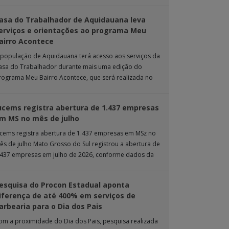
rande. Durante […]
asa do Trabalhador de Aquidauana leva
erviços e orientações ao programa Meu
airro Acontece
 população de Aquidauana terá acesso aos serviços da
asa do Trabalhador durante mais uma edição do
rograma Meu Bairro Acontece, que será realizada no
róximo sábado (8), das 15h […]
ucems registra abertura de 1.437 empresas
m MS no mês de julho
ucems registra abertura de 1.437 empresas em MSz no
ês de julho Mato Grosso do Sul registrou a abertura de
.437 empresas em julho de 2026, conforme dados da
nta […]
esquisa do Procon Estadual aponta
iferença de até 400% em serviços de
arbearia para o Dia dos Pais
om a proximidade do Dia dos Pais, pesquisa realizada