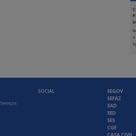
C
P
i
N
o
a
G
SOCIAL
SEGOV
SEFAZ
 Serviços
SAD
SED
SES
CGE
CASA CIVIL