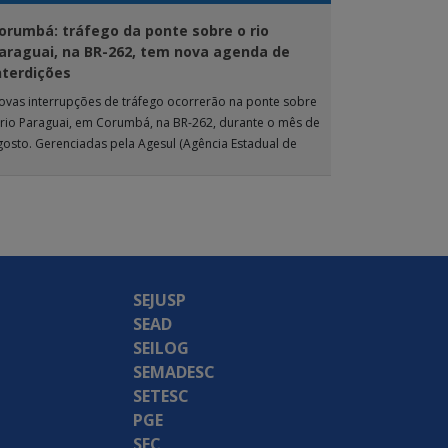
orumbá: tráfego da ponte sobre o rio
araguai, na BR-262, tem nova agenda de
nterdições
ovas interrupções de tráfego ocorrerão na ponte sobre
 rio Paraguai, em Corumbá, na BR-262, durante o mês de
gosto. Gerenciadas pela Agesul (Agência Estadual de
estão de Empreendimentos), as […]
SEJUSP
SEAD
SEILOG
SEMADESC
SETESC
PGE
SEC