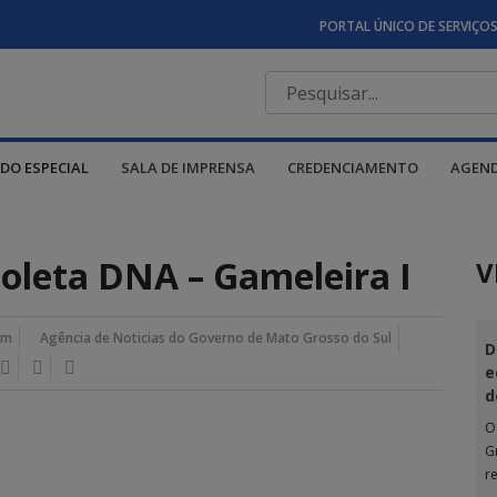
PORTAL ÚNICO DE SERVIÇO
DO ESPECIAL
SALA DE IMPRENSA
CREDENCIAMENTO
AGEN
 coleta DNA – Gameleira I
V
pm
Agência de Noticias do Governo de Mato Grosso do Sul
D
e
d
O
G
r