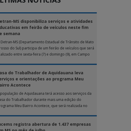
etran-MS disponibiliza serviços e atividades
ducativas em feirão de veículos neste fim
e semana
 Detran-MS (Departamento Estadual de Trânsito de Mato
rosso do Sul) participa de um feirão de veículos que será
ealizado entre sexta-feira (7) e domingo (9), em Campo
rande. Durante […]
asa do Trabalhador de Aquidauana leva
erviços e orientações ao programa Meu
airro Acontece
 população de Aquidauana terá acesso aos serviços da
asa do Trabalhador durante mais uma edição do
rograma Meu Bairro Acontece, que será realizada no
róximo sábado (8), das 15h […]
ucems registra abertura de 1.437 empresas
m MS no mês de julho