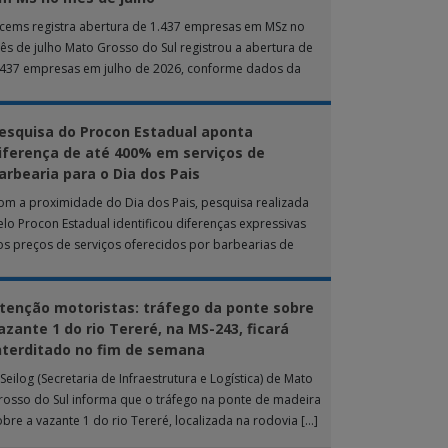
ucems registra abertura de 1.437 empresas em MSz no
ês de julho Mato Grosso do Sul registrou a abertura de
.437 empresas em julho de 2026, conforme dados da
nta […]
esquisa do Procon Estadual aponta
iferença de até 400% em serviços de
arbearia para o Dia dos Pais
om a proximidade do Dia dos Pais, pesquisa realizada
elo Procon Estadual identificou diferenças expressivas
os preços de serviços oferecidos por barbearias de
ampo Grande. O levantamento analisou 18 tipos […]
tenção motoristas: tráfego da ponte sobre
azante 1 do rio Tereré, na MS-243, ficará
nterditado no fim de semana
Seilog (Secretaria de Infraestrutura e Logística) de Mato
rosso do Sul informa que o tráfego na ponte de madeira
obre a vazante 1 do rio Tereré, localizada na rodovia […]