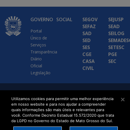
GOVERNO
SOCIAL
SEGOV
SEJUSP
SEFAZ
SEAD
Portal
SAD
SEILOG
Único de
SED
SEMADES
Serviços
SES
SETESC
Transparência
CGE
PGE
Diário
CASA
SEC
Oficial
CIVIL
Legislação
SETDIG | Secretaria-
Utilizamos cookies para permitir uma melhor experiência
Executiva de
em nosso website e para nos ajudar a compreender
quais informações são mais úteis e relevantes para
Transformação Digital
você. Conforme Decreto Estadual 15.572/2020 que trata
da LGPD no Governo do Estado de Mato Grosso do Sul.