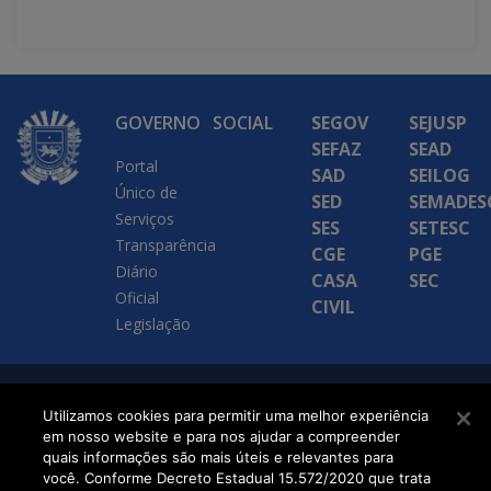
GOVERNO
SOCIAL
SEGOV
SEJUSP
SEFAZ
SEAD
Portal
SAD
SEILOG
Único de
SED
SEMADES
Serviços
SES
SETESC
Transparência
CGE
PGE
Diário
CASA
SEC
Oficial
CIVIL
Legislação
SETDIG | Secretaria-
Utilizamos cookies para permitir uma melhor experiência
em nosso website e para nos ajudar a compreender
Executiva de
quais informações são mais úteis e relevantes para
Transformação Digital
você. Conforme Decreto Estadual 15.572/2020 que trata