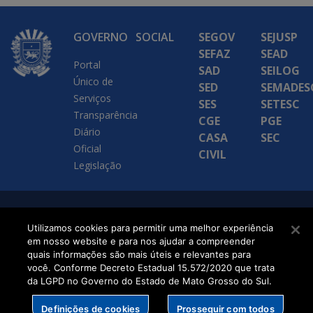
GOVERNO
SOCIAL
SEGOV
SEJUSP
SEFAZ
SEAD
Portal
SAD
SEILOG
Único de
SED
SEMADES
Serviços
SES
SETESC
Transparência
CGE
PGE
Diário
CASA
SEC
Oficial
CIVIL
Legislação
SETDIG | Secretaria-
Utilizamos cookies para permitir uma melhor experiência
Executiva de
em nosso website e para nos ajudar a compreender
quais informações são mais úteis e relevantes para
Transformação Digital
você. Conforme Decreto Estadual 15.572/2020 que trata
da LGPD no Governo do Estado de Mato Grosso do Sul.
Definições de cookies
Prosseguir com todos