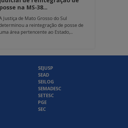
judicial de reintegração de
posse na MS-38...
A Justiça de Mato Grosso do Sul
determinou a reintegração de posse de
uma área pertencente ao Estado,...
SEJUSP
SEAD
SEILOG
SEMADESC
SETESC
PGE
SEC