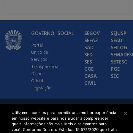
GOVERNO
SOCIAL
SEGOV
SEJUSP
SEFAZ
SEAD
Portal
SAD
SEILOG
Único de
SED
SEMADES
Serviços
SES
SETESC
Transparência
CGE
PGE
Diário
CASA
SEC
Oficial
CIVIL
Legislação
SETDIG | Secretaria-
Utilizamos cookies para permitir uma melhor experiência
em nosso website e para nos ajudar a compreender
Executiva de
quais informações são mais úteis e relevantes para
Transformação Digital
você. Conforme Decreto Estadual 15.572/2020 que trata