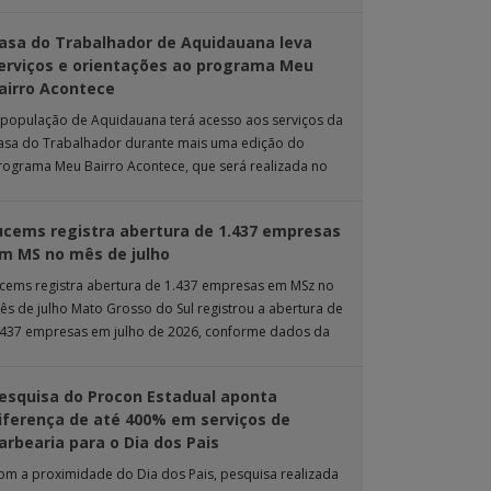
rande. Durante […]
asa do Trabalhador de Aquidauana leva
erviços e orientações ao programa Meu
airro Acontece
 população de Aquidauana terá acesso aos serviços da
asa do Trabalhador durante mais uma edição do
rograma Meu Bairro Acontece, que será realizada no
róximo sábado (8), das 15h […]
ucems registra abertura de 1.437 empresas
m MS no mês de julho
ucems registra abertura de 1.437 empresas em MSz no
ês de julho Mato Grosso do Sul registrou a abertura de
.437 empresas em julho de 2026, conforme dados da
nta […]
esquisa do Procon Estadual aponta
iferença de até 400% em serviços de
arbearia para o Dia dos Pais
om a proximidade do Dia dos Pais, pesquisa realizada