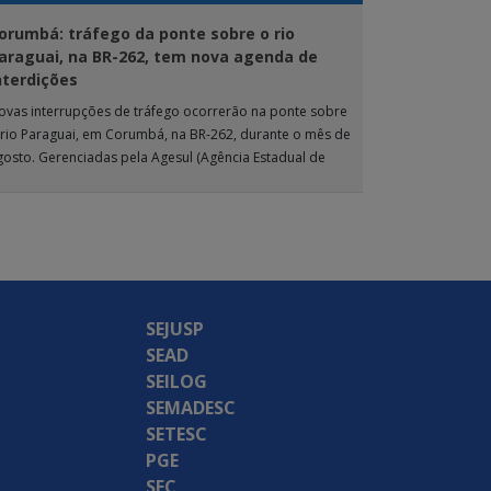
orumbá: tráfego da ponte sobre o rio
araguai, na BR-262, tem nova agenda de
nterdições
ovas interrupções de tráfego ocorrerão na ponte sobre
 rio Paraguai, em Corumbá, na BR-262, durante o mês de
gosto. Gerenciadas pela Agesul (Agência Estadual de
estão de Empreendimentos), as […]
SEJUSP
SEAD
SEILOG
SEMADESC
SETESC
PGE
SEC