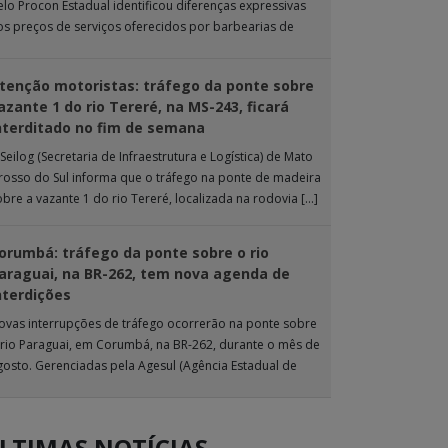
elo Procon Estadual identificou diferenças expressivas
os preços de serviços oferecidos por barbearias de
ampo Grande. O levantamento analisou 18 tipos […]
tenção motoristas: tráfego da ponte sobre
azante 1 do rio Tereré, na MS-243, ficará
nterditado no fim de semana
Seilog (Secretaria de Infraestrutura e Logística) de Mato
rosso do Sul informa que o tráfego na ponte de madeira
obre a vazante 1 do rio Tereré, localizada na rodovia […]
orumbá: tráfego da ponte sobre o rio
araguai, na BR-262, tem nova agenda de
nterdições
ovas interrupções de tráfego ocorrerão na ponte sobre
 rio Paraguai, em Corumbá, na BR-262, durante o mês de
gosto. Gerenciadas pela Agesul (Agência Estadual de
estão de Empreendimentos), as […]
LTIMAS NOTÍCIAS