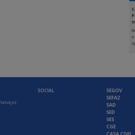
C
P
i
N
o
a
G
SOCIAL
SEGOV
SEFAZ
 Serviços
SAD
SED
SES
CGE
CASA CIVIL