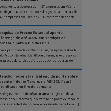
ucems registra abertura de 1.437 empresas em MSz no
ês de julho Mato Grosso do Sul registrou a abertura de
.437 empresas em julho de 2026, conforme dados da
nta […]
esquisa do Procon Estadual aponta
iferença de até 400% em serviços de
arbearia para o Dia dos Pais
om a proximidade do Dia dos Pais, pesquisa realizada
elo Procon Estadual identificou diferenças expressivas
os preços de serviços oferecidos por barbearias de
ampo Grande. O levantamento analisou 18 tipos […]
tenção motoristas: tráfego da ponte sobre
azante 1 do rio Tereré, na MS-243, ficará
nterditado no fim de semana
Seilog (Secretaria de Infraestrutura e Logística) de Mato
rosso do Sul informa que o tráfego na ponte de madeira
obre a vazante 1 do rio Tereré, localizada na rodovia […]