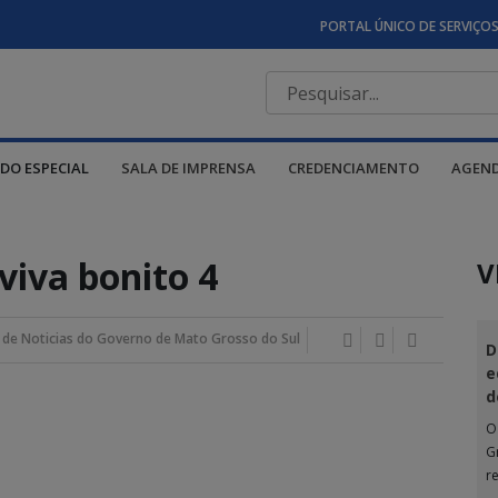
PORTAL ÚNICO DE SERVIÇO
DO ESPECIAL
SALA DE IMPRENSA
CREDENCIAMENTO
AGEN
viva bonito 4
V
 de Noticias do Governo de Mato Grosso do Sul
D
e
d
O
G
r