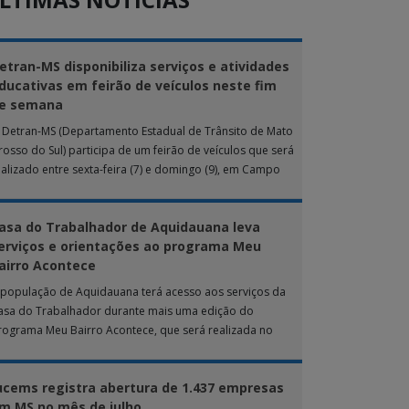
etran-MS disponibiliza serviços e atividades
ducativas em feirão de veículos neste fim
e semana
 Detran-MS (Departamento Estadual de Trânsito de Mato
rosso do Sul) participa de um feirão de veículos que será
ealizado entre sexta-feira (7) e domingo (9), em Campo
rande. Durante […]
asa do Trabalhador de Aquidauana leva
erviços e orientações ao programa Meu
airro Acontece
 população de Aquidauana terá acesso aos serviços da
asa do Trabalhador durante mais uma edição do
rograma Meu Bairro Acontece, que será realizada no
róximo sábado (8), das 15h […]
ucems registra abertura de 1.437 empresas
m MS no mês de julho