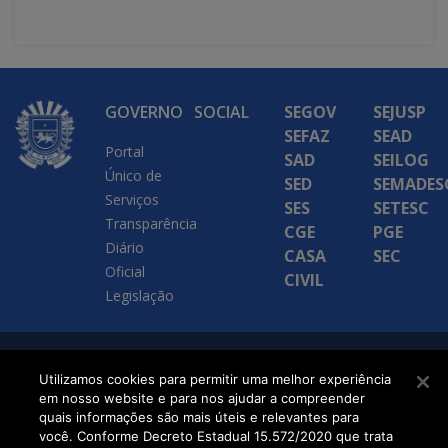
GOVERNO
SOCIAL
SEGOV
SEJUSP
SEFAZ
SEAD
Portal
SAD
SEILOG
Único de
SED
SEMADES
Serviços
SES
SETESC
Transparência
CGE
PGE
Diário
CASA
SEC
Oficial
CIVIL
Legislação
SETDIG | Secretaria-
Utilizamos cookies para permitir uma melhor experiência
em nosso website e para nos ajudar a compreender
Executiva de
quais informações são mais úteis e relevantes para
Transformação Digital
você. Conforme Decreto Estadual 15.572/2020 que trata