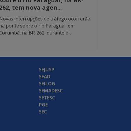
sobre o rio Paraguai, na BR-
262, tem nova agen...
Novas interrupções de tráfego ocorrerão
na ponte sobre o rio Paraguai, em
Corumbá, na BR-262, durante o...
SEJUSP
SEAD
SEILOG
SEMADESC
SETESC
PGE
SEC