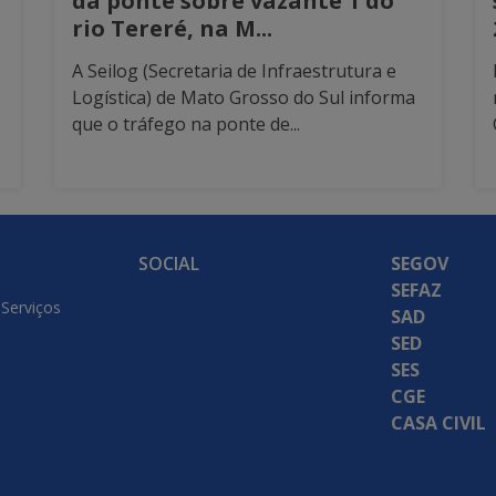
da ponte sobre vazante 1 do
rio Tereré, na M...
A Seilog (Secretaria de Infraestrutura e
Logística) de Mato Grosso do Sul informa
que o tráfego na ponte de...
SOCIAL
SEGOV
SEFAZ
 Serviços
SAD
SED
SES
CGE
CASA CIVIL