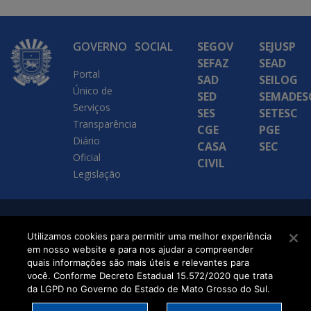
GOVERNO
SOCIAL
SEGOV
SEJUSP
SEFAZ
SEAD
Portal
SAD
SEILOG
Único de
SED
SEMADES
Serviços
SES
SETESC
Transparência
CGE
PGE
Diário
CASA
SEC
Oficial
CIVIL
Legislação
SETDIG | Secretaria-
Utilizamos cookies para permitir uma melhor experiência
Executiva de
em nosso website e para nos ajudar a compreender
quais informações são mais úteis e relevantes para
Transformação Digital
você. Conforme Decreto Estadual 15.572/2020 que trata
da LGPD no Governo do Estado de Mato Grosso do Sul.