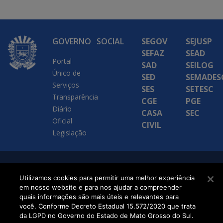
GOVERNO
SOCIAL
SEGOV
SEJUSP
SEFAZ
SEAD
Portal
SAD
SEILOG
Único de
SED
SEMADES
Serviços
SES
SETESC
Transparência
CGE
PGE
Diário
CASA
SEC
Oficial
CIVIL
Legislação
SETDIG | Secretaria-
Utilizamos cookies para permitir uma melhor experiência
Executiva de
em nosso website e para nos ajudar a compreender
quais informações são mais úteis e relevantes para
Transformação Digital
você. Conforme Decreto Estadual 15.572/2020 que trata
da LGPD no Governo do Estado de Mato Grosso do Sul.