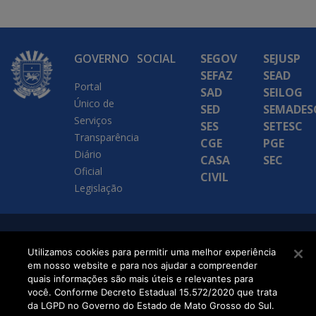
GOVERNO
SOCIAL
SEGOV
SEJUSP
SEFAZ
SEAD
Portal
SAD
SEILOG
Único de
SED
SEMADES
Serviços
SES
SETESC
Transparência
CGE
PGE
Diário
CASA
SEC
Oficial
CIVIL
Legislação
SETDIG | Secretaria-
Utilizamos cookies para permitir uma melhor experiência
Executiva de
em nosso website e para nos ajudar a compreender
quais informações são mais úteis e relevantes para
Transformação Digital
você. Conforme Decreto Estadual 15.572/2020 que trata
da LGPD no Governo do Estado de Mato Grosso do Sul.