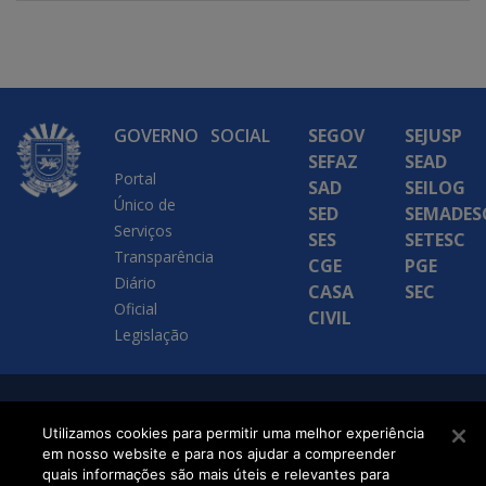
GOVERNO
SOCIAL
SEGOV
SEJUSP
SEFAZ
SEAD
Portal
SAD
SEILOG
Único de
SED
SEMADES
Serviços
SES
SETESC
Transparência
CGE
PGE
Diário
CASA
SEC
Oficial
CIVIL
Legislação
SETDIG | Secretaria-
Utilizamos cookies para permitir uma melhor experiência
Executiva de
em nosso website e para nos ajudar a compreender
quais informações são mais úteis e relevantes para
Transformação Digital