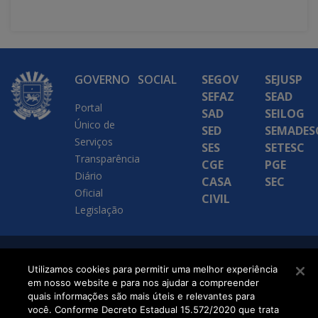
GOVERNO
SOCIAL
SEGOV
SEJUSP
SEFAZ
SEAD
Portal
SAD
SEILOG
Único de
SED
SEMADES
Serviços
SES
SETESC
Transparência
CGE
PGE
Diário
CASA
SEC
Oficial
CIVIL
Legislação
SETDIG | Secretaria-
Utilizamos cookies para permitir uma melhor experiência
em nosso website e para nos ajudar a compreender
Executiva de
quais informações são mais úteis e relevantes para
Transformação Digital
você. Conforme Decreto Estadual 15.572/2020 que trata