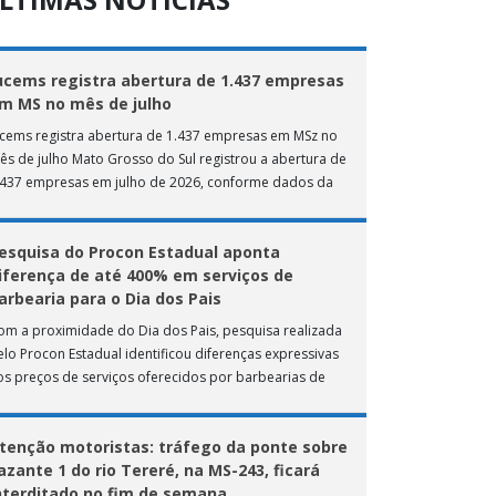
ucems registra abertura de 1.437 empresas
m MS no mês de julho
ucems registra abertura de 1.437 empresas em MSz no
ês de julho Mato Grosso do Sul registrou a abertura de
.437 empresas em julho de 2026, conforme dados da
nta […]
esquisa do Procon Estadual aponta
iferença de até 400% em serviços de
arbearia para o Dia dos Pais
om a proximidade do Dia dos Pais, pesquisa realizada
elo Procon Estadual identificou diferenças expressivas
os preços de serviços oferecidos por barbearias de
ampo Grande. O levantamento analisou 18 tipos […]
tenção motoristas: tráfego da ponte sobre
azante 1 do rio Tereré, na MS-243, ficará
nterditado no fim de semana