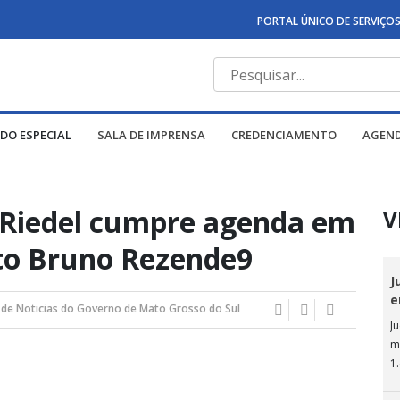
PORTAL ÚNICO DE SERVIÇO
DO ESPECIAL
SALA DE IMPRENSA
CREDENCIAMENTO
AGEN
Riedel cumpre agenda em
V
oto Bruno Rezende9
J
e
 de Noticias do Governo de Mato Grosso do Sul
J
m
1
Ju