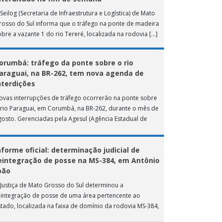
Seilog (Secretaria de Infraestrutura e Logística) de Mato
rosso do Sul informa que o tráfego na ponte de madeira
obre a vazante 1 do rio Tereré, localizada na rodovia […]
orumbá: tráfego da ponte sobre o rio
araguai, na BR-262, tem nova agenda de
nterdições
ovas interrupções de tráfego ocorrerão na ponte sobre
 rio Paraguai, em Corumbá, na BR-262, durante o mês de
gosto. Gerenciadas pela Agesul (Agência Estadual de
estão de Empreendimentos), as […]
nforme oficial: determinação judicial de
eintegração de posse na MS-384, em Antônio
oão
 Justiça de Mato Grosso do Sul determinou a
eintegração de posse de uma área pertencente ao
stado, localizada na faixa de domínio da rodovia MS-384,
as proximidades do município […]