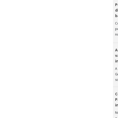
P
d
b
C
p
n
C
A
v
i
A 
G
s
C
P
i
N