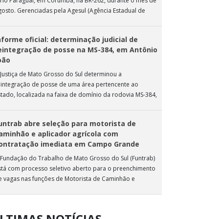
 rio Paraguai, em Corumbá, na BR-262, durante o mês de
gosto. Gerenciadas pela Agesul (Agência Estadual de
estão de Empreendimentos), as […]
nforme oficial: determinação judicial de
eintegração de posse na MS-384, em Antônio
oão
 Justiça de Mato Grosso do Sul determinou a
eintegração de posse de uma área pertencente ao
stado, localizada na faixa de domínio da rodovia MS-384,
as proximidades do município […]
untrab abre seleção para motorista de
aminhão e aplicador agrícola com
ontratação imediata em Campo Grande
 Fundação do Trabalho de Mato Grosso do Sul (Funtrab)
stá com processo seletivo aberto para o preenchimento
e vagas nas funções de Motorista de Caminhão e
plicador Agrícola, destinadas […]
LTIMAS NOTÍCIAS