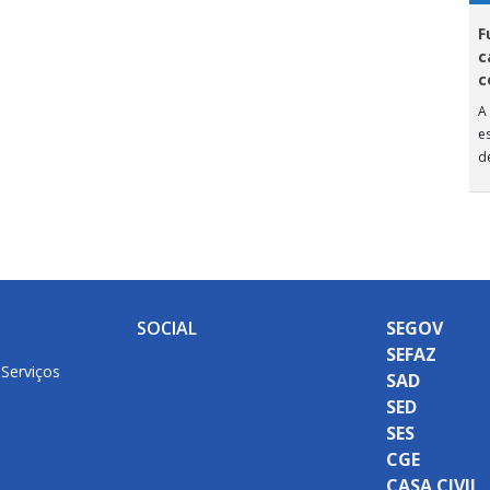
F
c
c
A
e
d
A
SOCIAL
SEGOV
SEFAZ
 Serviços
SAD
SED
SES
CGE
CASA CIVIL