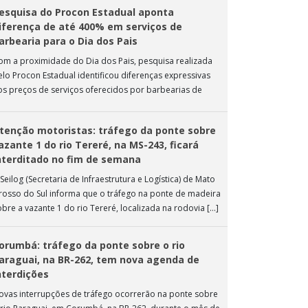
esquisa do Procon Estadual aponta
iferença de até 400% em serviços de
arbearia para o Dia dos Pais
om a proximidade do Dia dos Pais, pesquisa realizada
elo Procon Estadual identificou diferenças expressivas
os preços de serviços oferecidos por barbearias de
ampo Grande. O levantamento analisou 18 tipos […]
tenção motoristas: tráfego da ponte sobre
azante 1 do rio Tereré, na MS-243, ficará
nterditado no fim de semana
Seilog (Secretaria de Infraestrutura e Logística) de Mato
rosso do Sul informa que o tráfego na ponte de madeira
obre a vazante 1 do rio Tereré, localizada na rodovia […]
orumbá: tráfego da ponte sobre o rio
araguai, na BR-262, tem nova agenda de
nterdições
ovas interrupções de tráfego ocorrerão na ponte sobre