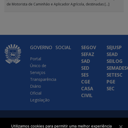
de Motorista de Caminhão e Aplicador Agrícola, destinadas […]
GOVERNO
SOCIAL
SEGOV
SEJUSP
SEFAZ
SEAD
Portal
SAD
SEILOG
Único de
SED
SEMADES
Serviços
SES
SETESC
Transparência
CGE
PGE
Diário
CASA
SEC
Oficial
CIVIL
Legislação
SETDIG | Secretaria-
Utilizamos cookies para permitir uma melhor experiência