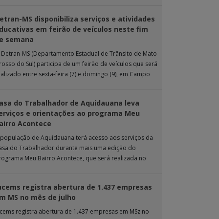
 ação de extensão é realizada […]
etran-MS disponibiliza serviços e atividades
ducativas em feirão de veículos neste fim
e semana
 Detran-MS (Departamento Estadual de Trânsito de Mato
rosso do Sul) participa de um feirão de veículos que será
ealizado entre sexta-feira (7) e domingo (9), em Campo
rande. Durante […]
asa do Trabalhador de Aquidauana leva
erviços e orientações ao programa Meu
airro Acontece
 população de Aquidauana terá acesso aos serviços da
asa do Trabalhador durante mais uma edição do
rograma Meu Bairro Acontece, que será realizada no
róximo sábado (8), das 15h […]
ucems registra abertura de 1.437 empresas
m MS no mês de julho
ucems registra abertura de 1.437 empresas em MSz no