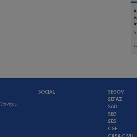
A
v
i
A 
G
s
SOCIAL
SEGOV
SEFAZ
 Serviços
SAD
SED
SES
CGE
CASA CIVIL