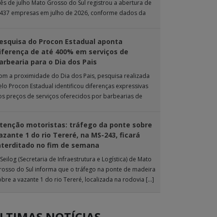
ês de julho Mato Grosso do Sul registrou a abertura de
.437 empresas em julho de 2026, conforme dados da
nta […]
esquisa do Procon Estadual aponta
iferença de até 400% em serviços de
arbearia para o Dia dos Pais
om a proximidade do Dia dos Pais, pesquisa realizada
elo Procon Estadual identificou diferenças expressivas
os preços de serviços oferecidos por barbearias de
ampo Grande. O levantamento analisou 18 tipos […]
tenção motoristas: tráfego da ponte sobre
azante 1 do rio Tereré, na MS-243, ficará
nterditado no fim de semana
Seilog (Secretaria de Infraestrutura e Logística) de Mato
rosso do Sul informa que o tráfego na ponte de madeira
obre a vazante 1 do rio Tereré, localizada na rodovia […]
LTIMAS NOTÍCIAS