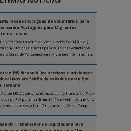
EMS recebe inscrições de voluntários para
nsinarem Português para Migrantes
nternacionais
 Universidade Estadual de Mato Grosso do Sul (UEMS)
stá com inscrições abertas para selecionar voluntários
ara o Curso de Português para Migrantes Internacionais.
 ação de extensão é realizada […]
etran-MS disponibiliza serviços e atividades
ducativas em feirão de veículos neste fim
e semana
 Detran-MS (Departamento Estadual de Trânsito de Mato
rosso do Sul) participa de um feirão de veículos que será
ealizado entre sexta-feira (7) e domingo (9), em Campo
rande. Durante […]
asa do Trabalhador de Aquidauana leva
erviços e orientações ao programa Meu