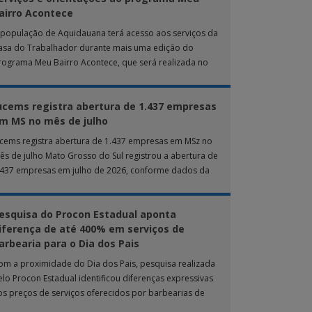
airro Acontece
 população de Aquidauana terá acesso aos serviços da
asa do Trabalhador durante mais uma edição do
rograma Meu Bairro Acontece, que será realizada no
róximo sábado (8), das 15h […]
ucems registra abertura de 1.437 empresas
m MS no mês de julho
ucems registra abertura de 1.437 empresas em MSz no
ês de julho Mato Grosso do Sul registrou a abertura de
.437 empresas em julho de 2026, conforme dados da
nta […]
esquisa do Procon Estadual aponta
iferença de até 400% em serviços de
arbearia para o Dia dos Pais
om a proximidade do Dia dos Pais, pesquisa realizada
elo Procon Estadual identificou diferenças expressivas
os preços de serviços oferecidos por barbearias de
ampo Grande. O levantamento analisou 18 tipos […]