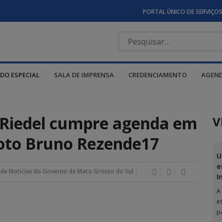
PORTAL ÚNICO DE SERVIÇO
DO ESPECIAL
SALA DE IMPRENSA
CREDENCIAMENTO
AGEN
Riedel cumpre agenda em
V
Foto Bruno Rezende17
U
e
 de Noticias do Governo de Mato Grosso do Sul
I
A
e
p