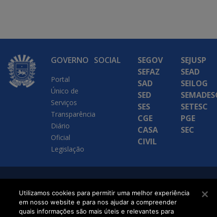
GOVERNO
SOCIAL
SEGOV
SEJUSP
SEFAZ
SEAD
Portal
SAD
SEILOG
Único de
SED
SEMADES
Serviços
SES
SETESC
Transparência
CGE
PGE
Diário
CASA
SEC
Oficial
CIVIL
Legislação
SETDIG | Secretaria-
Utilizamos cookies para permitir uma melhor experiência
Executiva de
em nosso website e para nos ajudar a compreender
quais informações são mais úteis e relevantes para
Transformação Digital