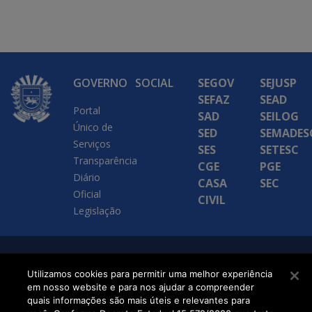
GOVERNO
SOCIAL
SEGOV
SEJUSP
SEFAZ
SEAD
Portal
SAD
SEILOG
Único de
SED
SEMADES
Serviços
SES
SETESC
Transparência
CGE
PGE
Diário
CASA
SEC
Oficial
CIVIL
Legislação
SETDIG | Secretaria-
Utilizamos cookies para permitir uma melhor experiência
Executiva de
em nosso website e para nos ajudar a compreender
quais informações são mais úteis e relevantes para
Transformação Digital