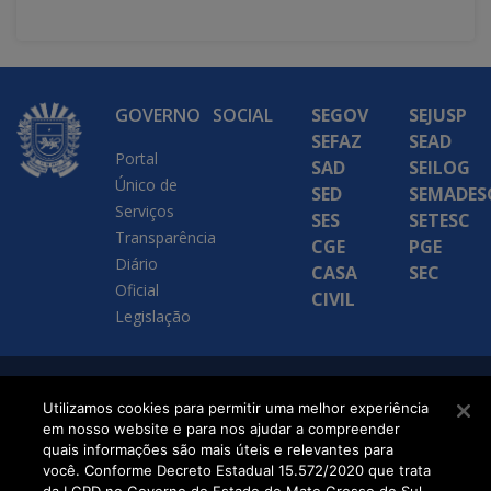
GOVERNO
SOCIAL
SEGOV
SEJUSP
SEFAZ
SEAD
Portal
SAD
SEILOG
Único de
SED
SEMADES
Serviços
SES
SETESC
Transparência
CGE
PGE
Diário
CASA
SEC
Oficial
CIVIL
Legislação
SETDIG | Secretaria-
Utilizamos cookies para permitir uma melhor experiência
em nosso website e para nos ajudar a compreender
Executiva de
quais informações são mais úteis e relevantes para
Transformação Digital
você. Conforme Decreto Estadual 15.572/2020 que trata