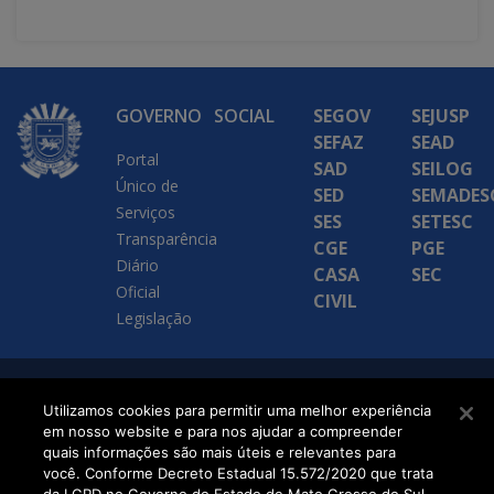
GOVERNO
SOCIAL
SEGOV
SEJUSP
SEFAZ
SEAD
Portal
SAD
SEILOG
Único de
SED
SEMADES
Serviços
SES
SETESC
Transparência
CGE
PGE
Diário
CASA
SEC
Oficial
CIVIL
Legislação
SETDIG | Secretaria-
Utilizamos cookies para permitir uma melhor experiência
em nosso website e para nos ajudar a compreender
Executiva de
quais informações são mais úteis e relevantes para
Transformação Digital
você. Conforme Decreto Estadual 15.572/2020 que trata