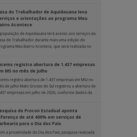
rande. Durante […]
asa do Trabalhador de Aquidauana leva
erviços e orientações ao programa Meu
airro Acontece
 população de Aquidauana terá acesso aos serviços da
asa do Trabalhador durante mais uma edição do
rograma Meu Bairro Acontece, que será realizada no
róximo sábado (8), das 15h […]
ucems registra abertura de 1.437 empresas
m MS no mês de julho
ucems registra abertura de 1.437 empresas em MSz no
ês de julho Mato Grosso do Sul registrou a abertura de
.437 empresas em julho de 2026, conforme dados da
nta […]
esquisa do Procon Estadual aponta
iferença de até 400% em serviços de
arbearia para o Dia dos Pais
om a proximidade do Dia dos Pais, pesquisa realizada