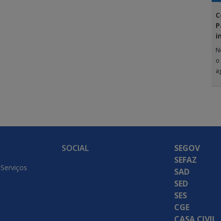
C
P
i
N
o
a
G
SOCIAL
SEGOV
SEFAZ
 Serviços
SAD
SED
SES
CGE
CASA CIVIL