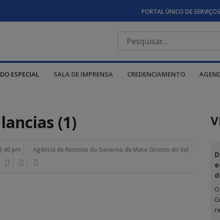
PORTAL ÚNICO DE SERVIÇO
DO ESPECIAL
SALA DE IMPRENSA
CREDENCIAMENTO
AGEN
ancias (1)
V
1:40 pm
Agência de Noticias do Governo de Mato Grosso do Sul
D
e
d
O
G
r