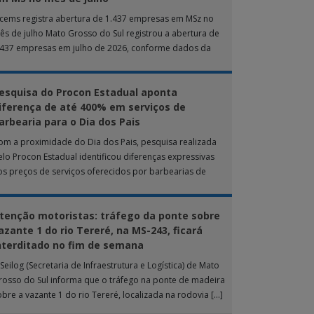
ucems registra abertura de 1.437 empresas em MSz no
ês de julho Mato Grosso do Sul registrou a abertura de
.437 empresas em julho de 2026, conforme dados da
nta […]
esquisa do Procon Estadual aponta
iferença de até 400% em serviços de
arbearia para o Dia dos Pais
om a proximidade do Dia dos Pais, pesquisa realizada
elo Procon Estadual identificou diferenças expressivas
os preços de serviços oferecidos por barbearias de
ampo Grande. O levantamento analisou 18 tipos […]
tenção motoristas: tráfego da ponte sobre
azante 1 do rio Tereré, na MS-243, ficará
nterditado no fim de semana
Seilog (Secretaria de Infraestrutura e Logística) de Mato
rosso do Sul informa que o tráfego na ponte de madeira
obre a vazante 1 do rio Tereré, localizada na rodovia […]