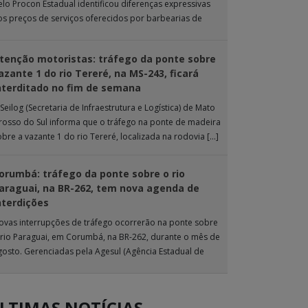
elo Procon Estadual identificou diferenças expressivas
os preços de serviços oferecidos por barbearias de
ampo Grande. O levantamento analisou 18 tipos […]
tenção motoristas: tráfego da ponte sobre
azante 1 do rio Tereré, na MS-243, ficará
nterditado no fim de semana
Seilog (Secretaria de Infraestrutura e Logística) de Mato
rosso do Sul informa que o tráfego na ponte de madeira
obre a vazante 1 do rio Tereré, localizada na rodovia […]
orumbá: tráfego da ponte sobre o rio
araguai, na BR-262, tem nova agenda de
nterdições
ovas interrupções de tráfego ocorrerão na ponte sobre
 rio Paraguai, em Corumbá, na BR-262, durante o mês de
gosto. Gerenciadas pela Agesul (Agência Estadual de
estão de Empreendimentos), as […]
LTIMAS NOTÍCIAS