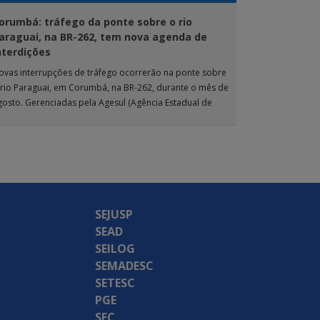
orumbá: tráfego da ponte sobre o rio
araguai, na BR-262, tem nova agenda de
nterdições
ovas interrupções de tráfego ocorrerão na ponte sobre
 rio Paraguai, em Corumbá, na BR-262, durante o mês de
gosto. Gerenciadas pela Agesul (Agência Estadual de
estão de Empreendimentos), as […]
SEJUSP
SEAD
SEILOG
SEMADESC
SETESC
PGE
SEC