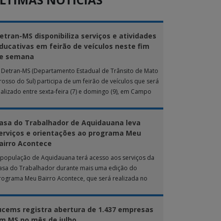
etran-MS disponibiliza serviços e atividades
ducativas em feirão de veículos neste fim
e semana
 Detran-MS (Departamento Estadual de Trânsito de Mato
rosso do Sul) participa de um feirão de veículos que será
ealizado entre sexta-feira (7) e domingo (9), em Campo
rande. Durante […]
asa do Trabalhador de Aquidauana leva
erviços e orientações ao programa Meu
airro Acontece
 população de Aquidauana terá acesso aos serviços da
asa do Trabalhador durante mais uma edição do
rograma Meu Bairro Acontece, que será realizada no
róximo sábado (8), das 15h […]
ucems registra abertura de 1.437 empresas
m MS no mês de julho