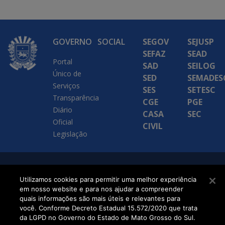
GOVERNO
SOCIAL
SEGOV
SEJUSP
SEFAZ
SEAD
Portal
SAD
SEILOG
Único de
SED
SEMADES
Serviços
SES
SETESC
Transparência
CGE
PGE
Diário
CASA
SEC
Oficial
CIVIL
Legislação
SETDIG | Secretaria-
Utilizamos cookies para permitir uma melhor experiência
Executiva de
em nosso website e para nos ajudar a compreender
quais informações são mais úteis e relevantes para
Transformação Digital
você. Conforme Decreto Estadual 15.572/2020 que trata
da LGPD no Governo do Estado de Mato Grosso do Sul.