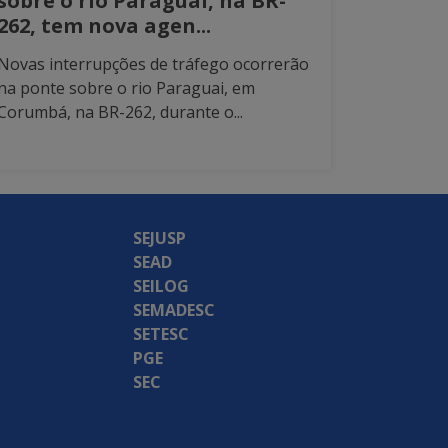
sobre o rio Paraguai, na BR-
262, tem nova agen...
Novas interrupções de tráfego ocorrerão
na ponte sobre o rio Paraguai, em
Corumbá, na BR-262, durante o...
SEJUSP
SEAD
SEILOG
SEMADESC
SETESC
PGE
SEC