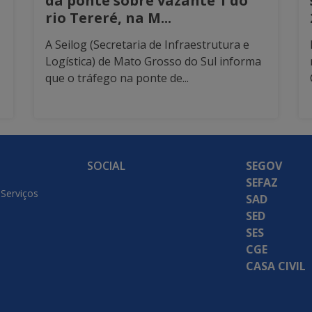
da ponte sobre vazante 1 do
rio Tereré, na M...
A Seilog (Secretaria de Infraestrutura e
Logística) de Mato Grosso do Sul informa
que o tráfego na ponte de...
SOCIAL
SEGOV
SEFAZ
 Serviços
SAD
SED
SES
CGE
CASA CIVIL