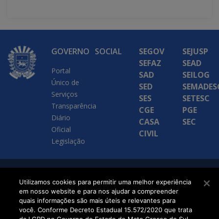
GOVERNO
SOCIAL
SEGOV
SEJUSP
SEFAZ
SEAD
Portal
SAD
SEILOG
Único de
SED
SEMADES
Serviços
SES
SETESC
Transparência
CGE
PGE
Diário
CASA
SEC
Oficial
CIVIL
Legislação
SETDIG | Secretaria-
Utilizamos cookies para permitir uma melhor experiência
em nosso website e para nos ajudar a compreender
Executiva de
quais informações são mais úteis e relevantes para
Transformação Digital
você. Conforme Decreto Estadual 15.572/2020 que trata