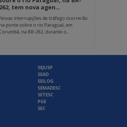
sobre o rio Paraguai, na BR-
262, tem nova agen...
Novas interrupções de tráfego ocorrerão
na ponte sobre o rio Paraguai, em
Corumbá, na BR-262, durante o...
SEJUSP
SEAD
SEILOG
SEMADESC
SETESC
PGE
SEC