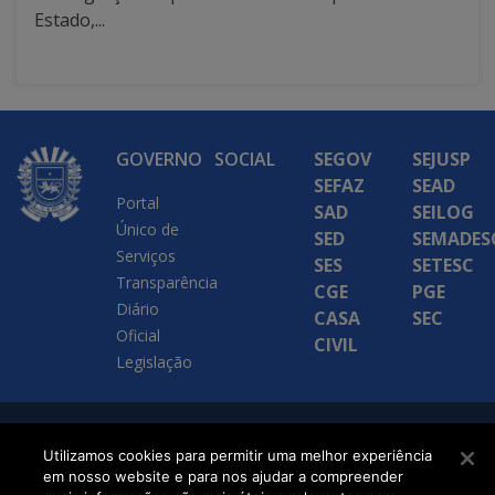
Estado,...
GOVERNO
SOCIAL
SEGOV
SEJUSP
SEFAZ
SEAD
Portal
SAD
SEILOG
Único de
SED
SEMADES
Serviços
SES
SETESC
Transparência
CGE
PGE
Diário
CASA
SEC
Oficial
CIVIL
Legislação
SETDIG | Secretaria-
Utilizamos cookies para permitir uma melhor experiência
Executiva de
em nosso website e para nos ajudar a compreender